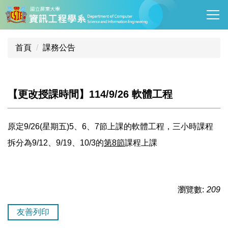
跳
到
主
要
首頁
課務公告
內
容
區
【更改授課時間】114/9/26 軟體工程
原定9/26(星期五)5、6、7節上課的軟體工程，三小時課程
拆分為9/12、9/19、10/3的
第8節
課程上課
瀏覽數:
209
友善列印