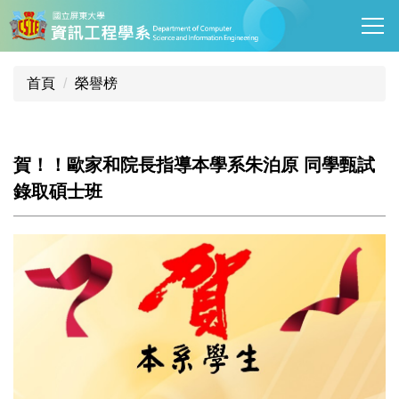
跳
到
主
要
首頁
榮譽榜
內
容
區
賀！！歐家和院長指導本學系朱泊原 同學甄試
錄取碩士班