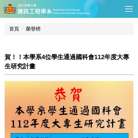
跳
到
主
要
首頁
榮譽榜
內
容
區
賀！！本學系4位學生通過國科會112年度大專
生研究計畫